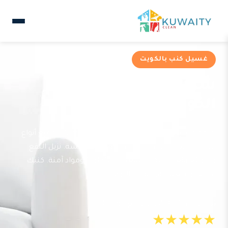
غسيل كنب بالكويت
شركة غسيل كنب في
الكويت
خدمة غسيل كنب احترافية وشاملة في الكويت لجميع أنواع
الكنب — القماشي والجلدي والزاوي والمجلسة. نزيل البقع
والروائح ونعطر الكنب بمعدات متطورة ومواد آمنة. كنبك
نظيف ومنعش في نفس اليوم.
تقييم عملائنا 4.9 نجوم مع Google
★★★★★