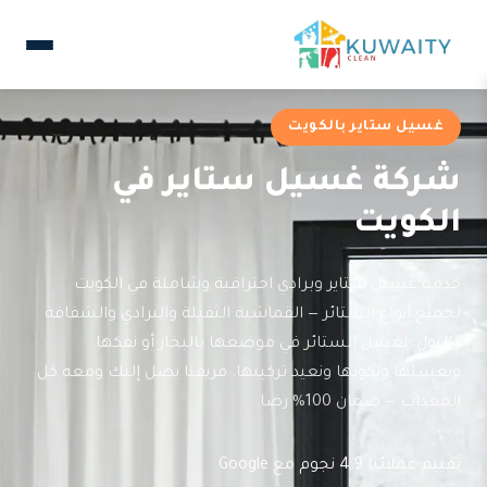
غسيل ستاير بالكويت
شركة غسيل ستاير في
الكويت
خدمة غسيل ستاير وبرادي احترافية وشاملة في الكويت
لجميع أنواع الستائر — القماشية الثقيلة والبرادي والشفافة
والتول. نغسل الستائر في موضعها بالبخار أو نفكها
ونغسلها ونكويها ونعيد تركيبها. فريقنا يصل إليك ومعه كل
المعدات — ضمان 100% رضا.
تقييم عملائنا 4.9 نجوم مع Google