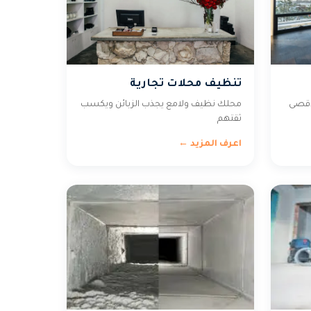
تنظيف محلات تجارية
أقصى
محلك نظيف ولامع يجذب الزبائن ويكسب
ثقتهم
اعرف المزيد ←