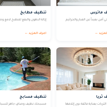
ف ماترس
تنظيف مطابخ
آمن بعيداً عن الغبار والجراثيم
إزالة الدهون والبقع لمطبخ لامع و
لمزيد ←
اعرف المزيد ←
 ثريا
تنظيف مسابح
ثريات بعناية فائقة دون إتلافها
مسبحك نظيف وصافٍ جاهز للسبا