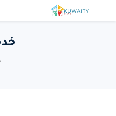
خدم
خ