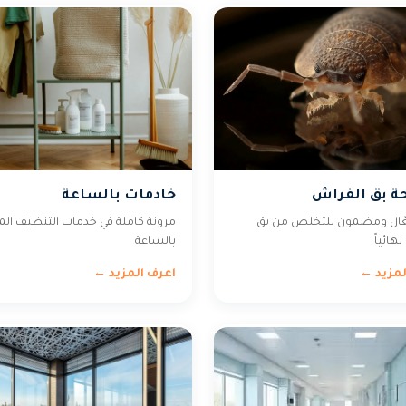
ة بق الفراش
خادمات بالساعة
عّال ومضمون للتخلص من بق
مرونة كاملة في خدمات التنظيف المن
هائياً
بالساعة
لمزيد ←
اعرف المزيد ←