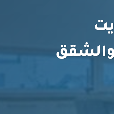
يت
 والشقق