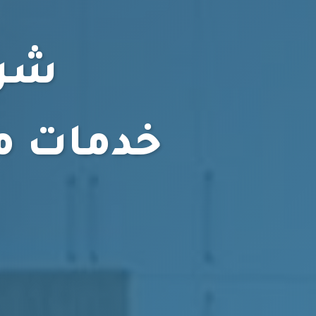
شرك
خدمات مت