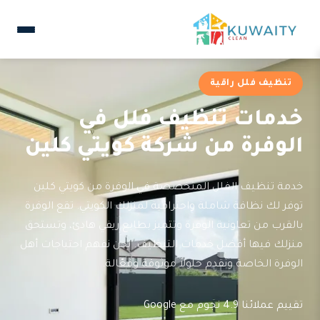
تنظيف فلل راقية
خدمات تنظيف فلل في
الوفرة من شركة كويتي كلين
خدمة تنظيف الفلل المتخصصة في الوفرة من كويتي كلين
توفر لك نظافة شاملة واحترافية لمنزلك الكويتي. تقع الوفرة
بالقرب من تعاونية الوفرة وتتميز بطابع ريفي هادئ، وتستحق
منزلك فيها أفضل خدمات التنظيف. نحن نفهم احتياجات أهل
الوفرة الخاصة ونقدم حلولاً موثوقة وفعّالة.
تقييم عملائنا 4.9 نجوم مع Google