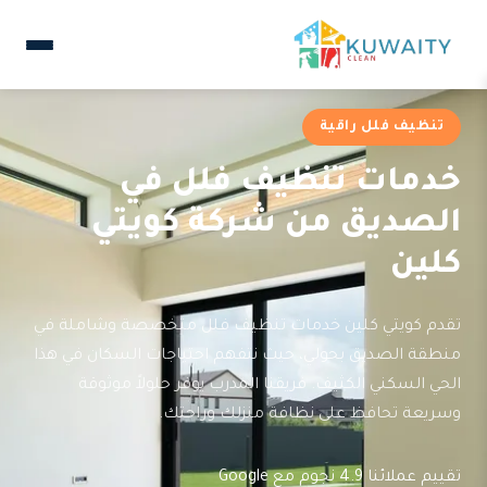
تنظيف فلل راقية
خدمات تنظيف فلل في
الصديق من شركة كويتي
كلين
تقدم كويتي كلين خدمات تنظيف فلل متخصصة وشاملة في
منطقة الصديق بحولي، حيث نتفهم احتياجات السكان في هذا
الحي السكني الكثيف. فريقنا المدرب يوفر حلولاً موثوقة
وسريعة تحافظ على نظافة منزلك وراحتك.
تقييم عملائنا 4.9 نجوم مع Google