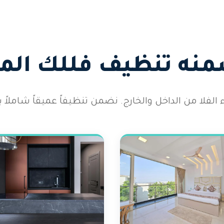
منه تنظيف فللك الم
لفلا من الداخل والخارج. نضمن تنظيفاً عميقاً شاملاً يت