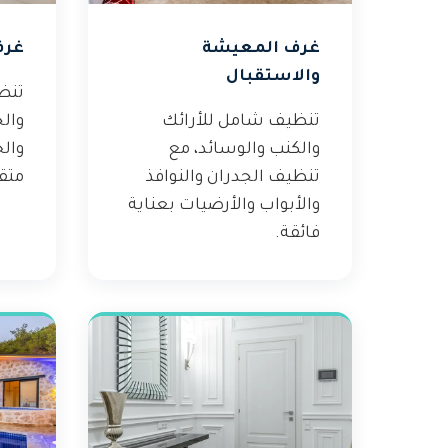
غرف المعيشة
غرف
والاستقبال
تنظ
تنظيف شامل للأرائك
والج
والكنب والوسائد، مع
والخ
تنظيف الجدران والنوافذ
متق
والأبواب والأرضيات بعناية
فائقة.