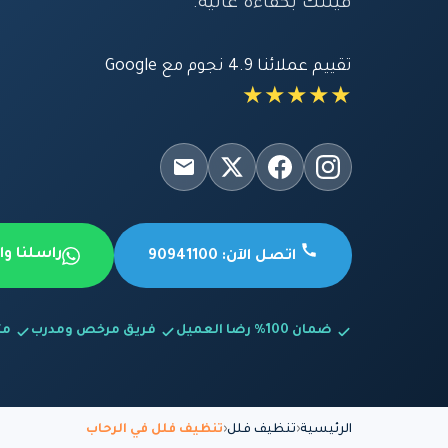
فيلتك بكفاءة عالية.
تقييم عملائنا 4.9 نجوم مع Google
★★★★★
راسلنا و
اتصل الآن: 90941100
ضمان 100% رضا العميل
فريق مرخص ومدرب
متاح
الرئيسية
تنظيف فلل
تنظيف فلل في الرحاب