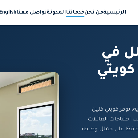
الرئيسية
من نحن
خدماتنا
المدونة
تواصل معنا
English
ل في
كويتي
، توفر كويتي كلين
حتياجات العائلات
 تحافظ على جمال وصحة