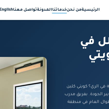
الرئيسية
من نحن
خدماتنا
المدونة
تواصل معنا
English
ل في
يتي
في الري؟ كويتي كلين
ير الجودة. بفريق مدرب
ال العام في منطقة