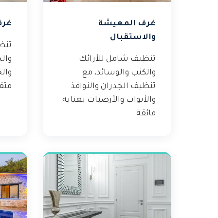
غرف المعيشة
غرف
والاستقبال
تنظ
تنظيف شامل للأرائك
والج
والكنب والوسائد، مع
والخ
تنظيف الجدران والنوافذ
متق
والأبواب والأرضيات بعناية
فائقة.