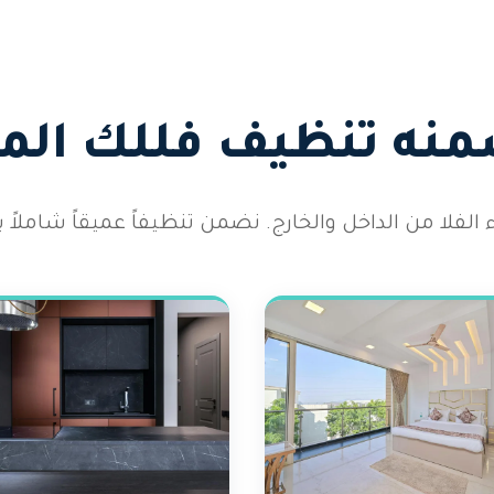
منه تنظيف فللك الم
لفلا من الداخل والخارج. نضمن تنظيفاً عميقاً شاملاً يت