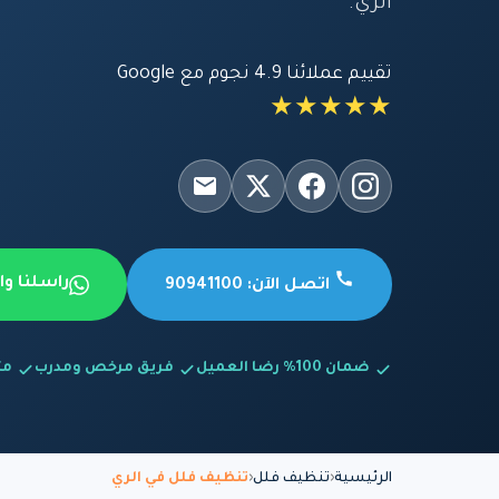
الري.
تقييم عملائنا 4.9 نجوم مع Google
★★★★★
راسلنا و
اتصل الآن: 90941100
ضمان 100% رضا العميل
فريق مرخص ومدرب
متاح
الرئيسية
تنظيف فلل
تنظيف فلل في الري