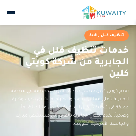
تنظيف فلل راقية
خدمات تنظيف فلل في
الجابرية من شركة كويتي
كلين
تقدم كويتي كلين خدمات تنظيف فلل متخصصة في منطقة
الجابرية بأعلى معايير الجودة والاحترافية. بفريق مدرب وخبرة
عميقة في تنظيف الفلل السكنية، نضمن منزلك نظيفاً
وصحياً. نخدم سكان الجابرية بالقرب من مستشفى مبارك
والجامعة الأمريكية الكويتية.