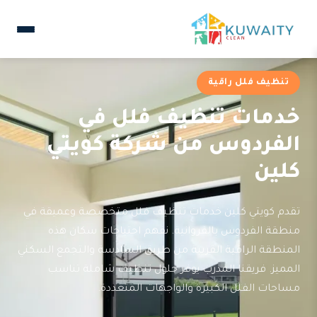
تنظيف فلل راقية
خدمات تنظيف فلل في
الفردوس من شركة كويتي
كلين
تقدم كويتي كلين خدمات تنظيف فلل متخصصة وعميقة في
منطقة الفردوس بالفروانية. نفهم احتياجات سكان هذه
المنطقة الراقية القريبة من طريق السادسة والتجمع السكني
المميز. فريقنا المدرب يوفر حلول تنظيف شاملة تناسب
مساحات الفلل الكبيرة والواجهات المتعددة.