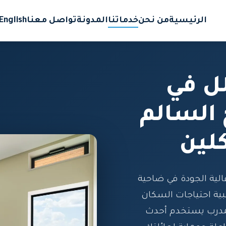
الرئيسية
من نحن
خدماتنا
المدونة
تواصل معنا
English
ل في
السالم
لين
لية الجودة في ضاحية
ية احتياجات السكان
المدرب يستخدم أحدث