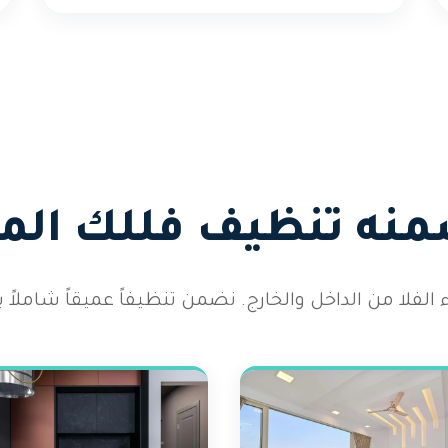
منه تنظيف فللك الم
لفلا من الداخل والخارج. نضمن تنظيفاً عميقاً شاملاً يت