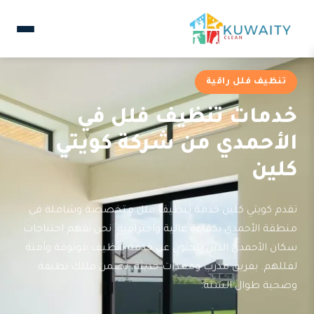
تنظيف فلل راقية
خدمات تنظيف فلل في
الأحمدي من شركة كويتي
كلين
تقدم كويتي كلين خدمة تنظيف فلل متخصصة وشاملة في
منطقة الأحمدي بكفاءة عالية واحترافية. نحن نفهم احتياجات
سكان الأحمدي الذين يبحثون عن خدمة تنظيف موثوقة وآمنة
لفللهم. بفريق مدرب ومعدات حديثة، نضمن فللك نظيفة
وصحية طوال السنة.