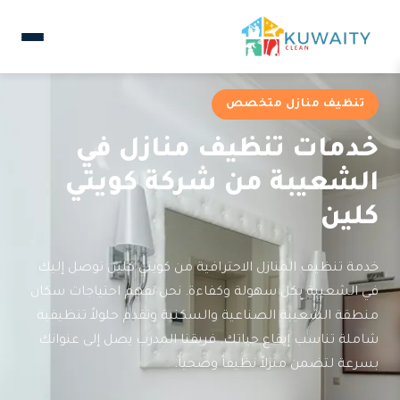
تنظيف منازل متخصص
خدمات تنظيف منازل في
الشعيبة من شركة كويتي
كلين
خدمة تنظيف المنازل الاحترافية من كويتي كلين توصل إليك
في الشعيبة بكل سهولة وكفاءة. نحن نفهم احتياجات سكان
منطقة الشعيبة الصناعية والسكنية ونقدم حلولاً تنظيفية
شاملة تناسب إيقاع حياتك. فريقنا المدرب يصل إلى عنوانك
بسرعة لتضمن منزلاً نظيفاً وصحياً.