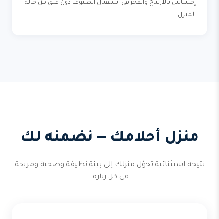
إحساس بالارتياح والفخر في استقبال الضيوف دون قلق من حالة
المنزل.
منزل أحلامك — نضمنه لك
نتيجة استثنائية تحوّل منزلك إلى بيئة نظيفة وصحية ومريحة
في كل زيارة.