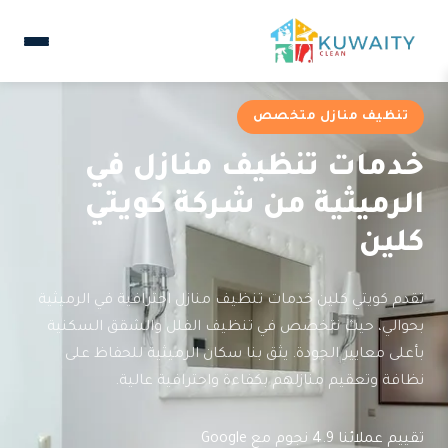
تنظيف منازل متخصص
خدمات تنظيف منازل في
الرميثية من شركة كويتي
كلين
تقدم كويتي كلين خدمات تنظيف منازل احترافية في الرميثية
بحوالي، حيث نتخصص في تنظيف الفلل والشقق السكنية
بأعلى معايير الجودة. يثق بنا سكان الرميثية للحفاظ على
نظافة وتعقيم منازلهم بكفاءة واحترافية عالية.
تقييم عملائنا 4.9 نجوم مع Google