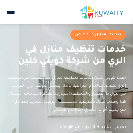
تنظيف منازل متخصص
خدمات تنظيف منازل في
الري من شركة كويتي كلين
تقدم كويتي كلين خدمات تنظيف منازل متخصصة في منطقة
الري بكفاءة عالية واحترافية تامة. بفضل موقع الري القريب
من مول ذا أفينيوز والمنطقة التجارية، نفهم احتياجات السكان
هنا ونقدم حلولاً تنظيفية مخصصة. فريقنا المدرب يتعامل
مع جميع أنواع المنازل بعناية واهتمام.
تقييم عملائنا 4.9 نجوم مع Google