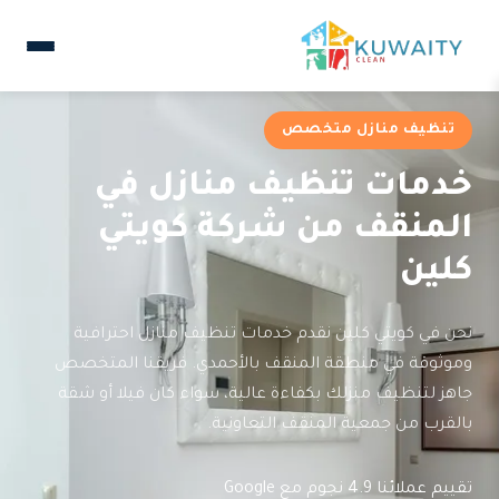
تنظيف منازل متخصص
خدمات تنظيف منازل في
المنقف من شركة كويتي
كلين
نحن في كويتي كلين نقدم خدمات تنظيف منازل احترافية
وموثوقة في منطقة المنقف بالأحمدي. فريقنا المتخصص
جاهز لتنظيف منزلك بكفاءة عالية، سواء كان فيلا أو شقة
بالقرب من جمعية المنقف التعاونية.
تقييم عملائنا 4.9 نجوم مع Google