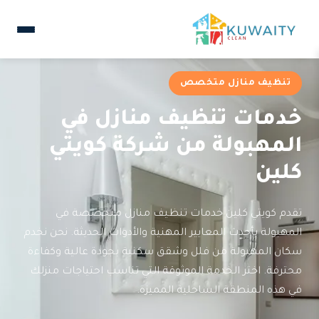
تنظيف منازل متخصص
خدمات تنظيف منازل في
المهبولة من شركة كويتي
كلين
تقدم كويتي كلين خدمات تنظيف منازل متخصصة في
المهبولة بأحدث المعايير المهنية والأدوات الحديثة. نحن نخدم
سكان المهبولة من فلل وشقق سكنية بجودة عالية وكفاءة
محترفة. اختر الخدمة الموثوقة التي تناسب احتياجات منزلك
في هذه المنطقة الساحلية المميزة.