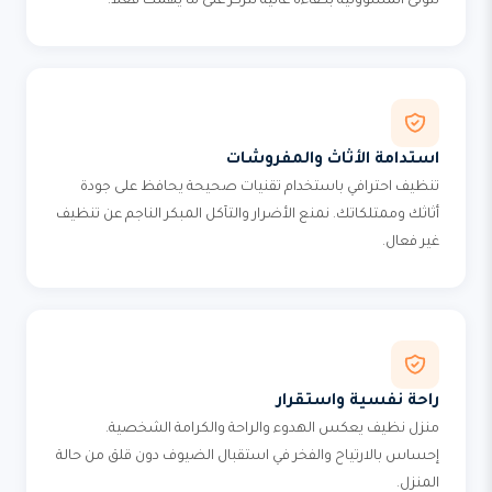
نتولى المسؤولية بكفاءة عالية لتركز على ما يهمك فعلاً.
استدامة الأثاث والمفروشات
تنظيف احترافي باستخدام تقنيات صحيحة يحافظ على جودة
أثاثك وممتلكاتك. نمنع الأضرار والتآكل المبكر الناجم عن تنظيف
غير فعال.
راحة نفسية واستقرار
منزل نظيف يعكس الهدوء والراحة والكرامة الشخصية.
إحساس بالارتياح والفخر في استقبال الضيوف دون قلق من حالة
المنزل.