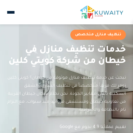
تنظيف منازل متخصص
خدمات تنظيف منازل في
خيطان من شركة كويتي كلين
تبحث عن خدمة تنظيف منازل موثوقة في خيطان؟ كويتي كلين
توفر لك فريقاً متخصصاً في تنظيف المنازل والشقق
السكنية بأعلى معايير الجودة. نحن نخدم سكان خيطان القريبة
من تعاونية خيطان ومستشفى فروانية منذ سنوات، مع التزام
تام بالنظافة والاحترافية.
تقييم عملائنا 4.9 نجوم مع Google