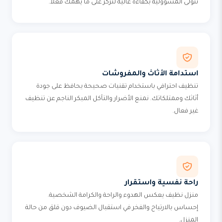
نتولى المسؤولية بكفاءة عالية لتركز على ما يهمك فعلاً.
استدامة الأثاث والمفروشات
تنظيف احترافي باستخدام تقنيات صحيحة يحافظ على جودة
أثاثك وممتلكاتك. نمنع الأضرار والتآكل المبكر الناجم عن تنظيف
غير فعال.
راحة نفسية واستقرار
منزل نظيف يعكس الهدوء والراحة والكرامة الشخصية.
إحساس بالارتياح والفخر في استقبال الضيوف دون قلق من حالة
المنزل.