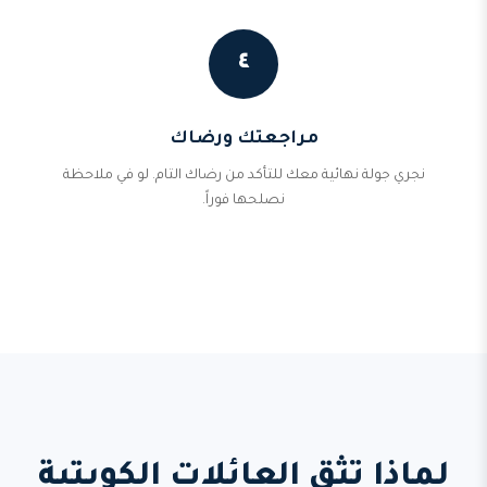
٤
مراجعتك ورضاك
نجري جولة نهائية معك للتأكد من رضاك التام. لو في ملاحظة
نصلحها فوراً.
لماذا تثق العائلات الكويتية