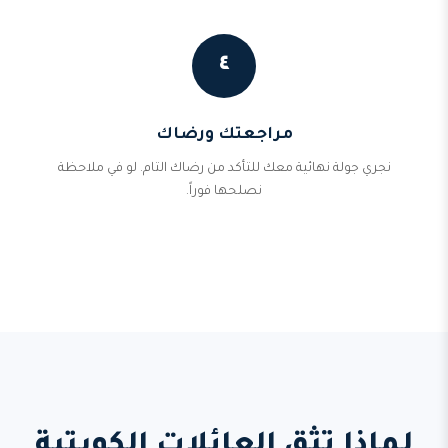
٤
مراجعتك ورضاك
نجري جولة نهائية معك للتأكد من رضاك التام. لو في ملاحظة
نصلحها فوراً.
لماذا تثق العائلات الكويتية