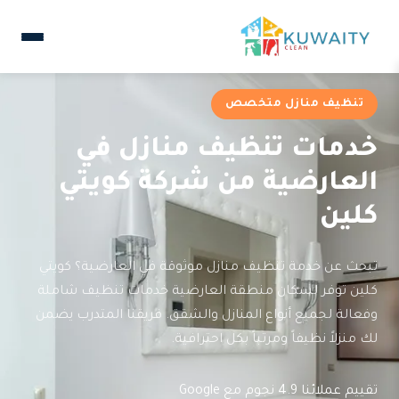
تنظيف منازل متخصص
خدمات تنظيف منازل في
العارضية من شركة كويتي
كلين
تبحث عن خدمة تنظيف منازل موثوقة في العارضية؟ كويتي
كلين توفر لسكان منطقة العارضية خدمات تنظيف شاملة
وفعالة لجميع أنواع المنازل والشقق. فريقنا المتدرب يضمن
لك منزلاً نظيفاً ومرتباً بكل احترافية.
تقييم عملائنا 4.9 نجوم مع Google