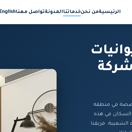
الرئيسية
من نحن
خدماتنا
المدونة
تواصل معنا
English
انيات
شركة
خصصة في منطقة
 السكان في هذه
 الشعيبة. فريقنا