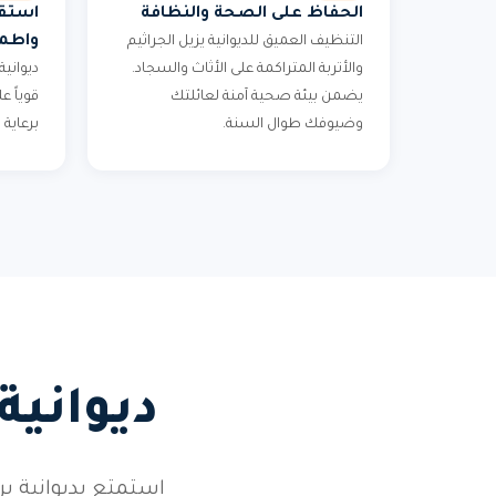
الحفاظ على الصحة والنظافة
استقب
واطمئ
التنظيف العميق للديوانية يزيل الجراثيم
والأتربة المتراكمة على الأثاث والسجاد.
ديوانية
يضمن بيئة صحية آمنة لعائلتك
قوياً 
وضيوفك طوال السنة.
برعاية
ديوانية
استمتع بديوانية 