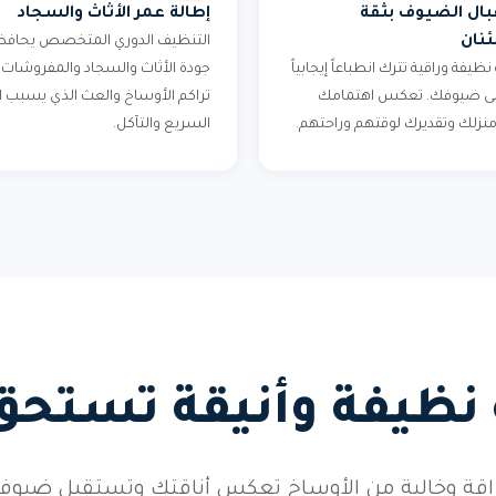
ال الضيوف بثقة
إطالة عمر الأثاث والسجاد
نان
التنظيف الدوري المتخصص يحافظ
 نظيفة وراقية تترك انطباعاً إيجابياً
جودة الأثاث والسجاد والمفروشات.
على ضيوفك. تعكس اهتمامك
تراكم الأوساخ والعث الذي يسبب ال
 منزلك وتقديرك لوقتهم وراحتهم.
السريع والتآكل.
 نظيفة وأنيقة تستحق
براقة وخالية من الأوساخ تعكس أناقتك وتستقبل ضيو