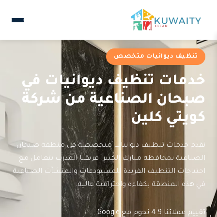
تنظيف ديوانيات متخصص
خدمات تنظيف ديوانيات في
صبحان الصناعية من شركة
كويتي كلين
نقدم خدمات تنظيف ديوانيات متخصصة في منطقة صبحان
الصناعية بمحافظة مبارك الكبير. فريقنا المدرب يتعامل مع
احتياجات التنظيف الفريدة للمستودعات والمنشآت الصناعية
في هذه المنطقة بكفاءة واحترافية عالية.
تقييم عملائنا 4.9 نجوم مع Google