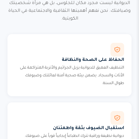
الديوانية ليست مجرد مكان للجلوس، بل هي مرآة شخصيتك
وضيافتك. نحن نفهم أهميتها الثقافية والاجتماعية في الحياة
الكويتية.
الحفاظ على الصحة والنظافة
التنظيف العميق للديوانية يزيل الجراثيم والأتربة المتراكمة على
الأثاث والسجاد. يضمن بيئة صحية آمنة لعائلتك وضيوفك
طوال السنة.
استقبال الضيوف بثقة واطمئنان
ديوانية نظيفة وراقية تترك انطباعاً إيجابياً قوياً على ضيوفك.