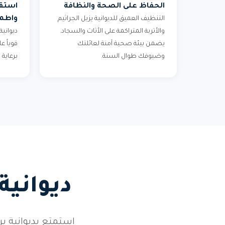
الحفاظ على الصحة والنظافة
استقب
واطمئ
التنظيف العميق للديوانية يزيل الجراثيم
والأتربة المتراكمة على الأثاث والسجاد.
ديوانية
يضمن بيئة صحية آمنة لعائلتك
قوياً 
وضيوفك طوال السنة.
برعاية
ديوانية
استمتع بديوانية 