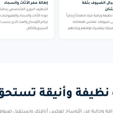
ال الضيوف بثقة
إطالة عمر الأثاث والسجاد
نان
التنظيف الدوري المتخصص يحافظ
 نظيفة وراقية تترك انطباعاً إيجابياً
جودة الأثاث والسجاد والمفروشات.
على ضيوفك. تعكس اهتمامك
تراكم الأوساخ والعث الذي يسبب ال
 منزلك وتقديرك لوقتهم وراحتهم.
السريع والتآكل.
 نظيفة وأنيقة تستحق
براقة وخالية من الأوساخ تعكس أناقتك وتستقبل ضيو