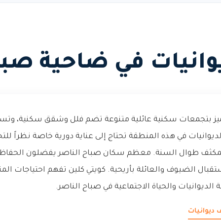
انيات في ضاحية صبا
ميز بتجمعات سكنية عائلية متنوعة تضم فلل وشقق سكنية، وتس
لديوانيات في هذه المنطقة تحتاج إلى عناية دورية خاصة نظراً للت
المكثف طوال السنة. معظم سكان صباح الناصر يفضلون الحفاظ
ستقبال الضيوف والعائلة بأريحية. كويتي كلين تفهم احتياجات ا
يوانيات والحياة الاجتماعية في صباح الناصر.
 ديوانيات