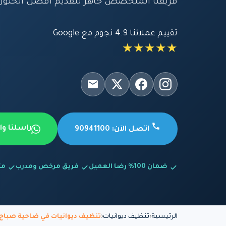
فريقنا المتخصص جاهز لتقديم أفضل الحلول 
تقييم عملائنا 4.9 نجوم مع Google
★★★★★
راسلنا و
اتصل الآن: 90941100
ضمان 100% رضا العميل
فريق مرخص ومدرب
متاح
الرئيسية
تنظيف ديوانيات
تنظيف ديوانيات في ضاحية صباح 