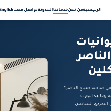
الرئيسية
من نحن
خدماتنا
المدونة
تواصل معنا
English
انيات
لناصر
لين
ي ضاحية صباح الناصر؟
 وعالية الجودة
ن الطريق السادس.