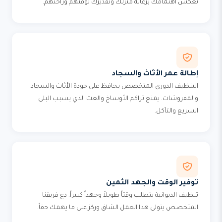
تعكس اهتمامك برعاية منزلك وتقديرك لوقتهم وراحتهم.
إطالة عمر الأثاث والسجاد
التنظيف الدوري المتخصص يحافظ على جودة الأثاث والسجاد
والمفروشات. يمنع تراكم الأوساخ والعث الذي يسبب البلى
السريع والتآكل.
توفير الوقت والجهد الثمين
تنظيف الديوانية يتطلب وقتاً طويلاً وجهداً كبيراً. دع فريقنا
المتخصص يتولى هذا العمل الشاق وركز على ما يهمك حقاً.