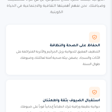
الديوانية ليست مجرد مكان للجلوس، بل هي مرآة شخصيتك
وضيافتك. نحن نفهم أهميتها الثقافية والاجتماعية في الحياة
الكويتية.
الحفاظ على الصحة والنظافة
التنظيف العميق للديوانية يزيل الجراثيم والأتربة المتراكمة على
الأثاث والسجاد. يضمن بيئة صحية آمنة لعائلتك وضيوفك
طوال السنة.
استقبال الضيوف بثقة واطمئنان
ديوانية نظيفة وراقية تترك انطباعاً إيجابياً قوياً على ضيوفك.