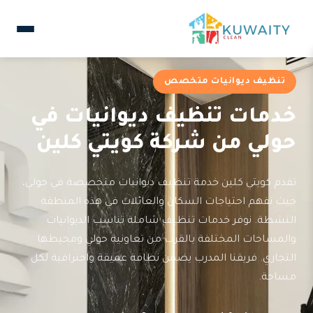
تنظيف ديوانيات متخصص
خدمات تنظيف ديوانيات في
حولي من شركة كويتي كلين
تقدم كويتي كلين خدمة تنظيف ديوانيات متخصصة في حولي،
حيث نفهم احتياجات السكان والعائلات في هذه المنطقة
النشطة. نوفر خدمات تنظيف شاملة تناسب الديوانيات
والمساحات المختلفة بالقرب من تعاونية حولي ومحيطها
التجاري. فريقنا المدرب يضمن نظافة عميقة واحترافية لكل
مساحة.