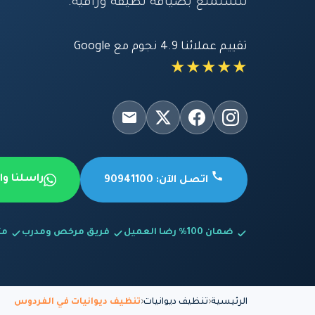
لتستمتع بضيافة نظيفة وراقية.
تقييم عملائنا 4.9 نجوم مع Google
★★★★★
راسلنا و
اتصل الآن: 90941100
ضمان 100% رضا العميل
فريق مرخص ومدرب
متاح
الرئيسية
تنظيف ديوانيات
تنظيف ديوانيات في الفردوس