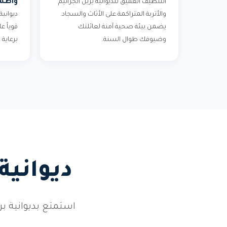
واطمئ
التنظيف العميق للديوانية يزيل الجراثيم
والأتربة المتراكمة على الأثاث والسجاد.
ديوانية
يضمن بيئة صحية آمنة لعائلتك
قوياً 
وضيوفك طوال السنة.
برعاية
ديوانية
استمتع بديوانية 