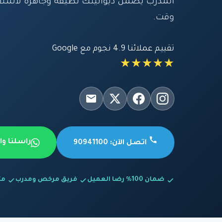
المدرب يضمن ديوانيتك نظيفة وجاهزة لاستق
وقت.
تقييم عملائنا 4.9 نجوم مع Google
★★★★★
راسلنا و
اتصل الآن: 90941100
ضمان 100% رضا العميل
فريق مرخص ومدرب
متاح