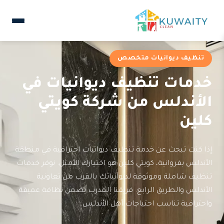
تنظيف ديوانيات متخصص
خدمات تنظيف ديوانيات في
الأندلس من شركة كويتي
كلين
إذا كنت تبحث عن خدمة تنظيف ديوانيات احترافية في منطقة
الأندلس بفروانية، كويتي كلين هو اختيارك الأمثل. نوفر خدمات
تنظيف شاملة وموثوقة لديوانياتك بالقرب من تعاونية
الأندلس والطريق الرابع. فريقنا المدرب يضمن نظافة عميقة
واحترافية تناسب احتياجات أهل الأندلس.