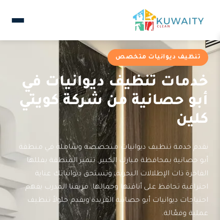
تنظيف ديوانيات متخصص
خدمات تنظيف ديوانيات في
أبو حصانية من شركة كويتي
كلين
نقدم خدمة تنظيف ديوانيات متخصصة وشاملة في منطقة
أبو حصانية بمحافظة مبارك الكبير. تتميز المنطقة بفللها
الفاخرة ذات الإطلالات البحرية، وتستحق ديوانياتك عناية
احترافية تحافظ على أناقتها وجمالها. فريقنا المدرب يفهم
احتياجات ديوانيات أبو حصانية الفريدة ويقدم حلولاً تنظيف
عملية وفعّالة.