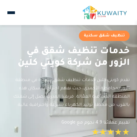
تنظيف شقق سكنية
خدمات تنظيف شقق في
الزور من شركة كويتي كلين
تقدم كويتي كلين خدمات تنظيف شقق متميزة في منطقة
الزور بمحافظة الأحمدي، حيث نفهم احتياجات سكان هذه
المنطقة الصناعية الفعّالة. فريقنا المدرب يصل إلى شقتك
بالقرب من محطة توليد الكهرباء بسرعة واحترافية عالية.
تقييم عملائنا 4.9 نجوم مع Google
★★★★★