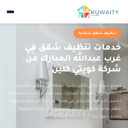
تنظيف شقق سكنية
خدمات تنظيف شقق في
غرب عبدالله المبارك من
شركة كويتي كلين
تتمتع شركة كويتي كلين بخبرة عميقة في تنظيف الشقق
السكنية بغرب عبدالله المبارك، حيث نقدم خدمات متخصصة
تناسب احتياجات السكان في هذه المنطقة السكنية الحيوية.
نفهم تماماً طبيعة الشقق والعمارات في هذه المنطقة
ونقدم حلولاً تنظيفية شاملة وفعّالة.