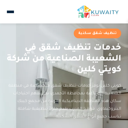
تنظيف شقق سكنية
خدمات تنظيف شقق في
الشعيبة الصناعية من شركة
كويتي كلين
كويتي كلين توفر خدمات تنظيف شقق متخصصة في منطقة
الشعيبة الصناعية بمحافظة الأحمدي. نحن نفهم احتياجات
سكان هذه المنطقة الديناميكية القريبة من مجمع كيبك
البتروكيماوي. فريقنا المدرب يقدم حلولاً تنظيفية شاملة
تناسب جميع أنواع الشقق السكنية.