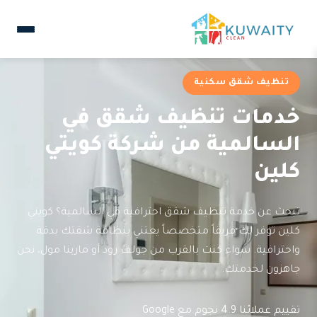
تنظيف شقق سكنية
خدمات تنظيف شقق في
السالمية من شركة كويتي
كلين
تبحث عن خدمة تنظيف شقق احترافية في السالمية؟ كويتي
كلين توفر لك فريقاً متخصصاً يعتني بنظافة شقتك بدقة
واحترافية. سواء كنت بالقرب من جولف رود أو مارينا مول، نحن
جاهزون لخدمتك.
تقييم عملائنا 4.9 نجوم مع Google