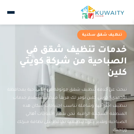
تنظيف شقق سكنية
خدمات تنظيف شقق في
الصباحية من شركة كويتي
كلين
تبحث عن خدمة تنظيف شقق موثوقة في الصباحية بمحافظة
الأحمدي؟ كويتي كلين توفر لك فريقاً متخصصاً يقدم خدمات
تنظيف احترافية وشاملة تناسب احتياجات سكان هذه
المنطقة السكنية الراقية. نحن نفهم احتياجات أهالي
الصباحية ونقدم حلولاً تنظيفية تحافظ على نظافة منزلك
وراحتك.