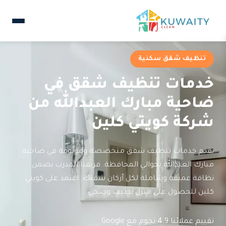
تنظيف شقق سكنية
خدمات تنظيف شقق في
ضاحية مبارك العبدالله من
شركة كويتي كلين
نقدم خدمات تنظيف شقق متخصصة وموثوقة في ضاحية
مبارك العبدالله بحوالي المحافظة. فريقنا المدرب يضمن
نظافة عميقة وشاملة لكل أركان شقتك. اعتمد على كويتي
كلين للحصول على منزل نظيف وصحي.
تقييم عملائنا 4.9 نجوم مع Google