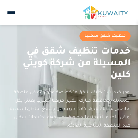
تنظيف شقق سكنية
خدمات تنظيف شقق في
المسيلة من شركة كويتي
كلين
نوفر خدمات تنظيف شقق متخصصة وموثوقة في منطقة
المسيلة بمحافظة مبارك الكبير. فريقنا المدرب يعتني بكل
تفاصيل شقتك سواء كانت قريبة من منتجع شاطئ المسيلة
أو في الأحياء السكنية المجاورة. نحن نفهم احتياجات سكان
هذه المنطقة الساحلية الهادئة.