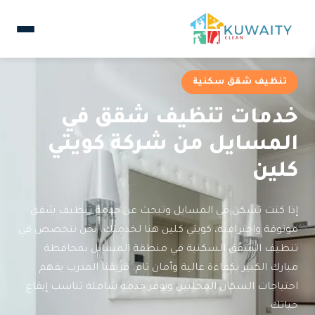
تنظيف شقق سكنية
خدمات تنظيف شقق في
المسايل من شركة كويتي
كلين
إذا كنت تسكن في المسايل وتبحث عن خدمة تنظيف شقق
موثوقة واحترافية، كويتي كلين هنا لخدمتك. نحن نتخصص في
تنظيف الشقق السكنية في منطقة المسايل بمحافظة
مبارك الكبير بكفاءة عالية وأمان تام. فريقنا المدرب يفهم
احتياجات السكان المحليين ويوفر خدمة شاملة تناسب إيقاع
حياتك.