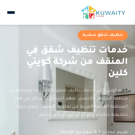
تنظيف شقق سكنية
خدمات تنظيف شقق في
المنقف من شركة كويتي
كلين
تقدم كويتي كلين خدمة تنظيف شقق متخصصة وموثوقة في
منطقة المنقف بالأحمدي. نفهم احتياجات السكان في هذه
المنطقة العريقة القريبة من تعاونية المنقف، ونوفر حلولاً
تنظيفية شاملة وفعالة لجميع أحجام الشقق.
تقييم عملائنا 4.9 نجوم مع Google