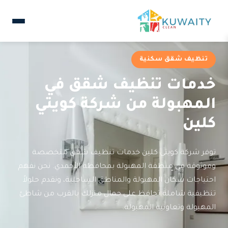
تنظيف شقق سكنية
خدمات تنظيف شقق في
المهبولة من شركة كويتي
كلين
توفر شركة كويتي كلين خدمات تنظيف شقق متخصصة
وموثوقة في منطقة المهبولة بمحافظة الأحمدي. نحن نفهم
احتياجات سكان المهبولة والمناطق الساحلية، ونقدم حلولاً
تنظيفية شاملة تحافظ على جمال منزلك بالقرب من شاطئ
المهبولة وتعاونية المهبولة.