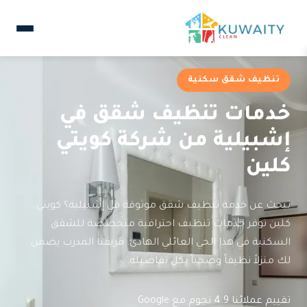
تنظيف شقق سكنية
خدمات تنظيف شقق في
إشبيلية من شركة كويتي
كلين
تبحث عن خدمة تنظيف شقق موثوقة في إشبيلية؟ كويتي
كلين توفر خدمات تنظيف احترافية متخصصة للشقق
السكنية في هذا الحي العائلي الهادئ. فريقنا المدرب يضمن
لك منزلاً نظيفاً وصحياً بكل تفاصيله.
تقييم عملائنا 4.9 نجوم مع Google