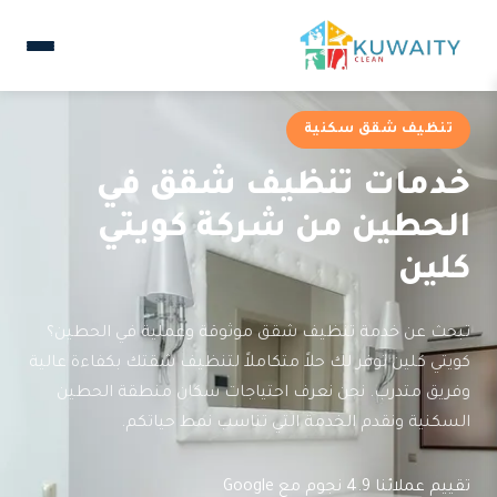
تنظيف شقق سكنية
خدمات تنظيف شقق في
الحطين من شركة كويتي
كلين
تبحث عن خدمة تنظيف شقق موثوقة وعملية في الحطين؟
كويتي كلين توفر لك حلاً متكاملاً لتنظيف شقتك بكفاءة عالية
وفريق متدرب. نحن نعرف احتياجات سكان منطقة الحطين
السكنية ونقدم الخدمة التي تناسب نمط حياتكم.
تقييم عملائنا 4.9 نجوم مع Google