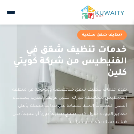
تنظيف شقق سكنية
خدمات تنظيف شقق في
الفنيطيس من شركة كويتي
كلين
نقدم خدمات تنظيف شقق متخصصة وموثوقة في منطقة
الفنيطيس بمحافظة مبارك الكبير. فريقنا المدرب يستخدم
أفضل المنتجات الآمنة للحفاظ على نظافة شقتك بأعلى
معايير الجودة. سواء كنت تحتاج تنظيفاً دورياً أو عميقاً، نحن
هنا لخدمتك بكفاءة واحترافية.