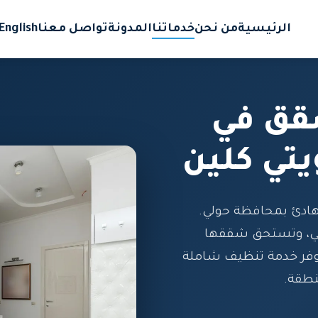
الرئيسية
من نحن
خدماتنا
المدونة
تواصل معنا
English
قق في
يتي كلين
هادئ بمحافظة حولي.
قي، وتستحق شققها
وفر خدمة تنظيف شاملة
نطقة.