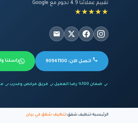
تقييم عملائنا 4.9 نجوم مع Google
★★★★★
راسلنا و
اتصل الآن: 90941100
ضمان 100% رضا العميل
فريق مرخص ومدرب
متاح
الرئيسية
تنظيف شقق
تنظيف شقق في بيان