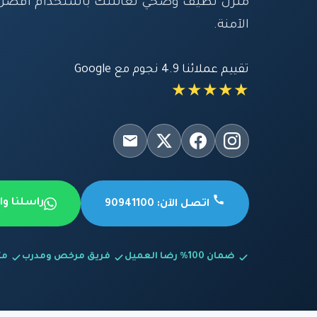
منزل نظيف وصحي لعائلتك باستخدام أفضل 
الآمنة.
تقييم عملائنا 4.9 نجوم مع Google
★★★★★
راسلنا و
اتصل الآن: 90941100
ضمان 100% رضا العميل
فريق مرخص ومدرب
متاح