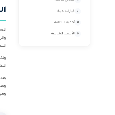
نصائح للاختيار
ال
خيارات بديلة
أهمية النظافة
الحف
الأسئلة الشائعة
والر
المن
ولكن
التك
ونقد
وميز