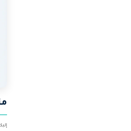
مت
إليك