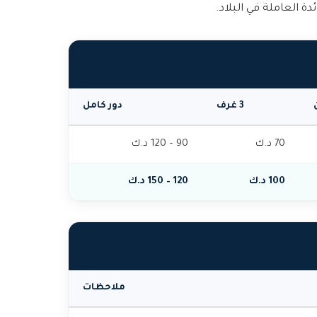
ة العاملة في البلاد.
3 غرف
دور كامل
70 د.ك
90 – 120 د.ك
100 د.ك
120 – 150 د.ك
ملاحظات