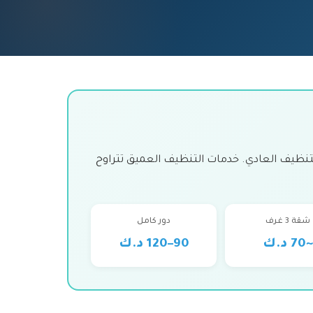
نظيف العادي. خدمات التنظيف العميق تتراوح
شقة 3 غرف
دور كامل
70 د.ك
90–120 د.ك