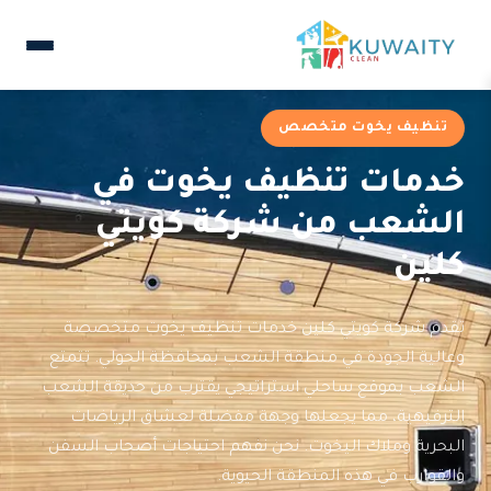
تنظيف يخوت متخصص
خدمات تنظيف يخوت في
الشعب من شركة كويتي
كلين
تقدم شركة كويتي كلين خدمات تنظيف يخوت متخصصة
وعالية الجودة في منطقة الشعب بمحافظة الحولي. تتمتع
الشعب بموقع ساحلي استراتيجي يقترب من حديقة الشعب
الترفيهية، مما يجعلها وجهة مفضلة لعشاق الرياضات
البحرية وملاك اليخوت. نحن نفهم احتياجات أصحاب السفن
والقوارب في هذه المنطقة الحيوية.