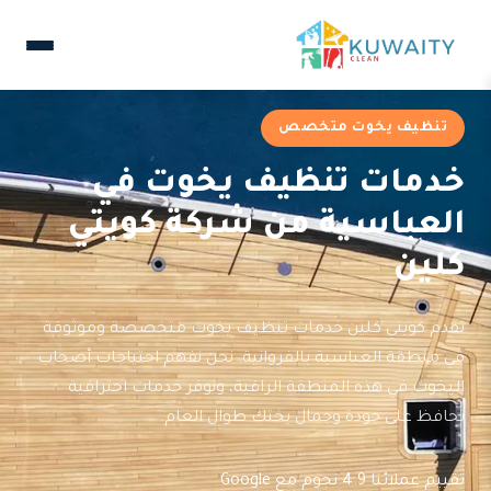
تنظيف يخوت متخصص
خدمات تنظيف يخوت في
العباسية من شركة كويتي
كلين
تقدم كويتي كلين خدمات تنظيف يخوت متخصصة وموثوقة
في منطقة العباسية بالفروانية. نحن نفهم احتياجات أصحاب
اليخوت في هذه المنطقة الراقية، ونوفر خدمات احترافية
تحافظ على جودة وجمال يختك طوال العام.
تقييم عملائنا 4.9 نجوم مع Google