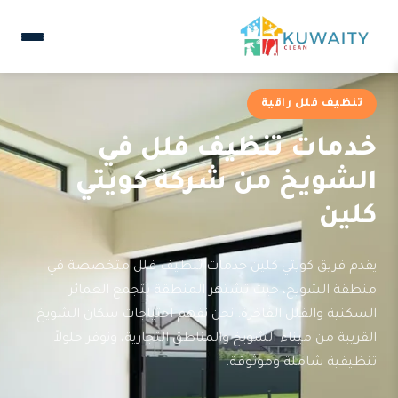
تنظيف فلل راقية
خدمات تنظيف فلل في
الشويخ من شركة كويتي
كلين
يقدم فريق كويتي كلين خدمات تنظيف فلل متخصصة في
منطقة الشويخ، حيث تشتهر المنطقة بتجمع العمائر
السكنية والفلل الفاخرة. نحن نفهم احتياجات سكان الشويخ
القريبة من ميناء الشويخ والمناطق التجارية، ونوفر حلولاً
تنظيفية شاملة وموثوقة.