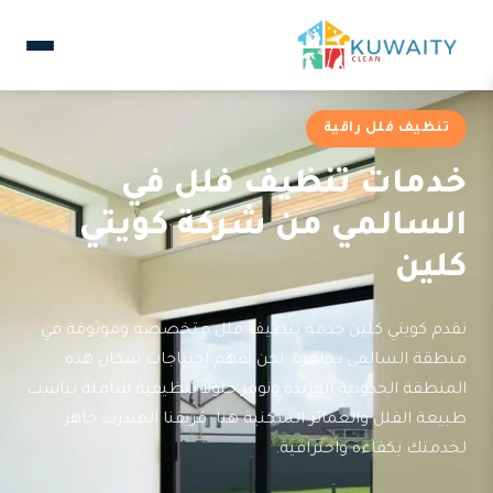
تنظيف فلل راقية
خدمات تنظيف فلل في
السالمي من شركة كويتي
كلين
تقدم كويتي كلين خدمة تنظيف فلل متخصصة وموثوقة في
منطقة السالمي بجاهرة. نحن نفهم احتياجات سكان هذه
المنطقة الحدودية الفريدة ونوفر حلولاً تنظيفية شاملة تناسب
طبيعة الفلل والعمائر السكنية هنا. فريقنا المتدرب جاهز
لخدمتك بكفاءة واحترافية.