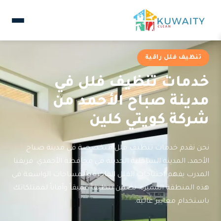
تنظيف فلل راقية
خدمات تنظيف فلل في
مدينة صباح الأحمد من
شركة كويتي كلين
نحن نقدم خدمات تنظيف فلل متخصصة في مدينة صباح
الأحمد، المدينة الساحلية الحديثة في محافظة الأحمدي. فريقنا
المدرب يفهم احتياجات الفلل الفاخرة والمساحات الواسعة في
هذه المنطقة المميزة. نضمن تنظيفاً عميقاً وآماناً لممتلكاتك
باستخدام معايير عالية.